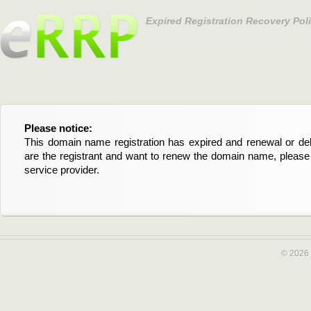
Expired Registration Recovery Pol
Please notice:
Bitte beachten Sie:
This domain name registration has expired and renewal or dele
Diese Domainregistrierung ist abgelaufen und die Verläng
are the registrant and want to renew the domain name, please 
Domain stehen an. Wenn Sie der Registrant sind und di
service provider.
verlängern möchten, kontaktieren Sie bitte Ihren Service-Provid
© 2026