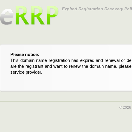
Expired Registration Recovery Pol
Please notice:
Bitte beachten Sie:
This domain name registration has expired and renewal or dele
Diese Domainregistrierung ist abgelaufen und die Verläng
are the registrant and want to renew the domain name, please 
Domain stehen an. Wenn Sie der Registrant sind und di
service provider.
verlängern möchten, kontaktieren Sie bitte Ihren Service-Provid
© 2026