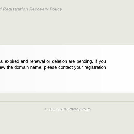
d Registration Recovery Policy
s expired and renewal or deletion are pending. If you
abgelaufen und die Verlängerung oder Löschung der
new the domain name, please contact your registration
er Registrant sind und die Domainregistrierung
ie bitte Ihren Service-Provider.
© 2026 ERRP
Privacy Policy