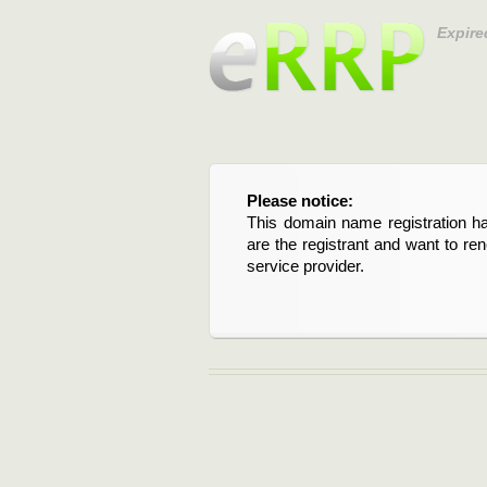
Expire
Please notice:
Bitte beachten Sie:
This domain name registration ha
Diese Domainregistrierung ist 
are the registrant and want to re
Domain stehen an. Wenn Sie d
service provider.
verlängern möchten, kontaktieren S