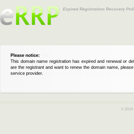
Expired Registration Recovery Pol
Please notice:
Bitte beachten Sie:
This domain name registration has expired and renewal or dele
Diese Domainregistrierung ist abgelaufen und die Verläng
are the registrant and want to renew the domain name, please 
Domain stehen an. Wenn Sie der Registrant sind und di
service provider.
verlängern möchten, kontaktieren Sie bitte Ihren Service-Provid
© 2026