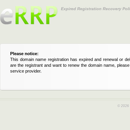
Expired Registration Recovery Pol
Please notice:
Bitte beachten Sie:
This domain name registration has expired and renewal or dele
Diese Domainregistrierung ist abgelaufen und die Verläng
are the registrant and want to renew the domain name, please 
Domain stehen an. Wenn Sie der Registrant sind und di
service provider.
verlängern möchten, kontaktieren Sie bitte Ihren Service-Provid
© 2026