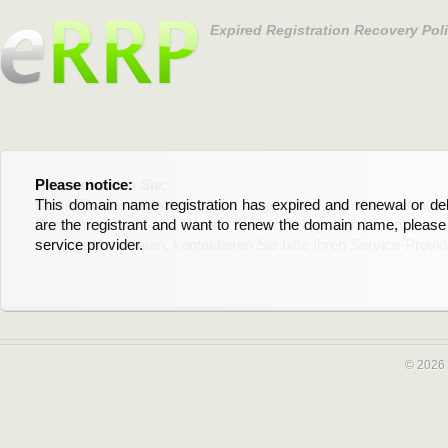
Expired Registration Recovery Pol
Please notice:
Bitte beachten Sie:
This domain name registration has expired and renewal or dele
Diese Domainregistrierung ist abgelaufen und die Verläng
are the registrant and want to renew the domain name, please 
Domain stehen an. Wenn Sie der Registrant sind und di
service provider.
verlängern möchten, kontaktieren Sie bitte Ihren Service-Provid
© 2026